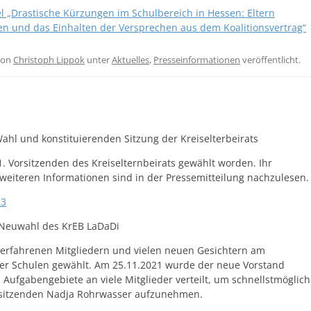
el „Drastische Kürzungen im Schulbereich in Hessen: Eltern
en und das Einhalten der Versprechen aus dem Koalitionsvertrag“
on
Christoph Lippok
unter
Aktuelles
,
Presseinformationen
veröffentlicht.
Wahl und konstituierenden Sitzung der Kreiselterbeirats
1. Vorsitzenden des Kreiselternbeirats gewählt worden. Ihr
le weiteren Informationen sind in der Pressemitteilung nachzulesen.
23
r Neuwahl des KrEB LaDaDi
n erfahrenen Mitgliedern und vielen neuen Gesichtern am
der Schulen gewählt. Am 25.11.2021 wurde der neue Vorstand
Aufgabengebiete an viele Mitglieder verteilt, um schnellstmöglich
orsitzenden Nadja Rohrwasser aufzunehmen.