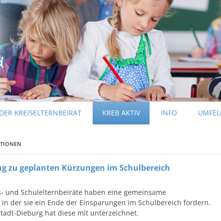
Zum Inhalt springen
DER KREISELTERNBEIRAT
KREB AKTIV
INFO
UMFEL
KREB-INFO
ATIONEN
PRESSEINFORMATIONEN
g zu geplanten Kürzungen im Schulbereich
eis- und Schulelternbeiräte haben eine gemeinsame
in der sie ein Ende der Einsparungen im Schulbereich fordern.
tadt-Dieburg hat diese mit unterzeichnet.