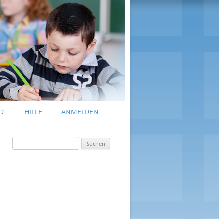
D
HILFE
ANMELDEN
Suchen
nach: