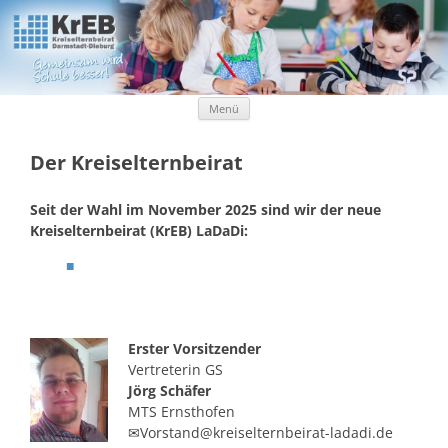
Kreiselternbeirat Darmstadt-Dieburg
KrEB Darmstadt-Dieburg
Zum Inhalt springen
Menü
Der Kreiselternbeirat
Seit der Wahl im November 2025 sind wir der neue
Kreiselternbeirat (KrEB) LaDaDi:
Erster Vorsitzender
Vertreterin GS
Jörg Schäfer
MTS Ernsthofen
✉Vorstand@kreiselternbeirat-ladadi.de