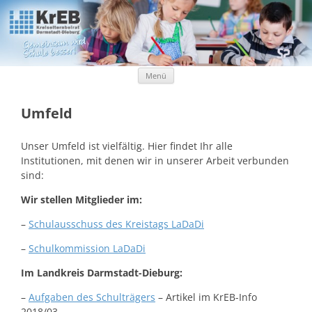
Kreiselternbeirat Darmstadt-Dieburg
KrEB Darmstadt-Dieburg
Zum Inhalt springen
Menü
Umfeld
Unser Umfeld ist vielfältig. Hier findet Ihr alle
Institutionen, mit denen wir in unserer Arbeit verbunden
sind:
Wir stellen Mitglieder im:
–
Schulausschuss des Kreistags LaDaDi
–
Schulkommission LaDaDi
Im Landkreis Darmstadt-Dieburg:
–
Aufgaben des Schulträgers
– Artikel im KrEB-Info
2018/03