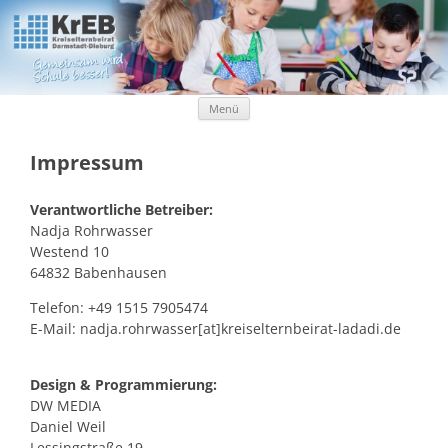
Kreiselternbeirat Darmstadt-Dieburg
KrEB Darmstadt-Dieburg
Zum Inhalt springen
Menü
Impressum
Verantwortliche Betreiber:
Nadja Rohrwasser
Westend 10
64832 Babenhausen
Telefon: +49 1515 7905474
E-Mail: nadja.rohrwasser[at]kreiselternbeirat-ladadi.de
Design & Programmierung:
DW MEDIA
Daniel Weil
Lessingstraße 19