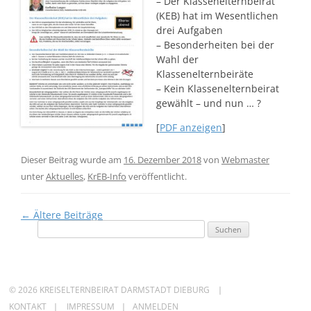
– Der Klassenelternbeirat
(KEB) hat im Wesentlichen
drei Aufgaben
– Besonderheiten bei der
Wahl der
Klassenelternbeiräte
– Kein Klassenelternbeirat
gewählt – und nun … ?
[
PDF anzeigen
]
Dieser Beitrag wurde am
16. Dezember 2018
von
Webmaster
unter
Aktuelles
,
KrEB-Info
veröffentlicht.
Beitragsnavigation
←
Ältere Beiträge
Suchen
nach:
© 2026 KREISELTERNBEIRAT DARMSTADT DIEBURG
KONTAKT
IMPRESSUM
ANMELDEN