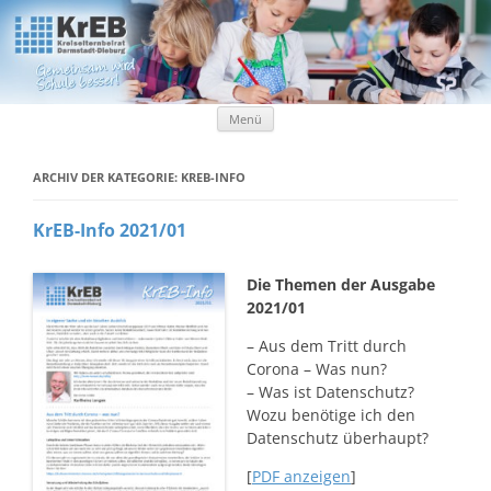
Kreiselternbeirat Darmstadt-Dieburg
KrEB Darmstadt-Dieburg
Zum Inhalt springen
Menü
ARCHIV DER KATEGORIE:
KREB-INFO
KrEB-Info 2021/01
Die Themen der Ausgabe
2021/01
– Aus dem Tritt durch
Corona – Was nun?
– Was ist Datenschutz?
Wozu benötige ich den
Datenschutz überhaupt?
[
PDF anzeigen
]