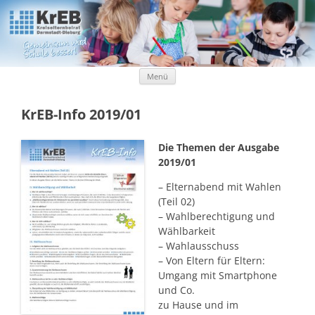
Kreiselternbeirat Darmstadt-Dieburg
KrEB Darmstadt-Dieburg
Zum Inhalt springen
Menü
KrEB-Info 2019/01
Die Themen der Ausgabe
2019/01
– Elternabend mit Wahlen
(Teil 02)
– Wahlberechtigung und
Wählbarkeit
– Wahlausschuss
– Von Eltern für Eltern:
Umgang mit Smartphone
und Co.
zu Hause und im