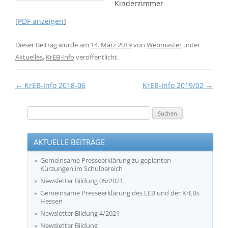
Kinderzimmer
[
PDF anzeigen
]
Dieser Beitrag wurde am
14. März 2019
von
Webmaster
unter
Aktuelles
,
KrEB-Info
veröffentlicht.
Beitragsnavigation
←
KrEB-Info 2018-06
KrEB-Info 2019/02
→
Suchen
nach:
AKTUELLE BEITRÄGE
Gemeinsame Presseerklärung zu geplanten
Kürzungen im Schulbereich
Newsletter Bildung 05/2021
Gemeinsame Presseerklärung des LEB und der KrEBs
Hessen
Newsletter Bildung 4/2021
Newsletter Bildung