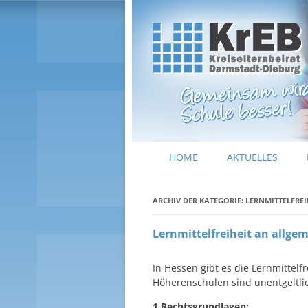
Kreiselternbeirat Darmstadt-Dieburg
KrEB Darmstadt-Dieburg
HOME
AKTUELLES
ARCHIV DER KATEGORIE:
LERNMITTELFREI
Lernmittelfreiheit an allge
In Hessen gibt es die Lernmittelfre
Höherenschulen sind unentgeltli
1.Rechtsgrundlagen: