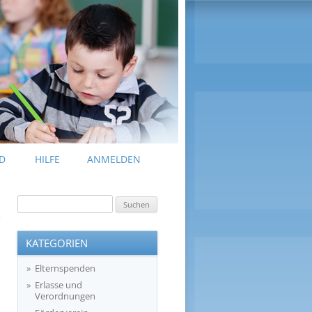
D
HILFE
ANMELDEN
Suchen
nach:
KATEGORIEN
Elternspenden
Erlasse und
Verordnungen