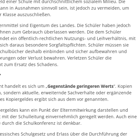
eld einer Schule mit durchschnittlichem sozialem Milieu. Die
 kann in Ausnahmen sinnvoll sein, ist jedoch zu vermeiden, um
r Klasse auszuschließen.
ernmittel sind Eigentum des Landes. Die Schüler haben jedoch
 ihnen zum Gebrauch überlassen werden. Die dem Schüler
et ein öffentlich-rechtlichen Nutzungs- und Leihverhältnis, mit
 sich daraus besondere Sorgfaltspflichten. Schüler müssen sie
 Schulbücher deshalb einbinden und sicher aufbewahren und
rungen oder Verlust bewahren. Verletzen Schüler die
icht zum Ersatz des Schadens.
?
ht handelt es sich um „
Gegenstände geringeren Werts
“. Kopien
n, sondern aktuelle, erweiternde Sachverhalte oder ergänzende
des Kopiergeldes ergibt sich aus dem vor genannten.
ergeldes kann ein Punkt der Elternmitwirkung darstellen und
 mit der Schulleitung einvernehmlich geregelt werden. Auch eine
 durch die Schulkonferenz ist denkbar.
essisches Schulgesetz und Erlass über die Durchführung der