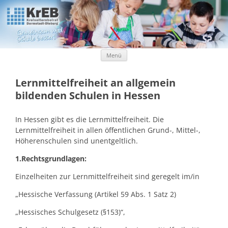
Kreiselternbeirat Darmstadt-Dieburg
KrEB Darmstadt-Dieburg
Zum Inhalt springen
Menü
Lernmittelfreiheit an allgemein
bildenden Schulen in Hessen
In Hessen gibt es die Lernmittelfreiheit. Die
Lernmittelfreiheit in allen öffentlichen Grund-, Mittel-,
Höherenschulen sind unentgeltlich.
1.Rechtsgrundlagen:
Einzelheiten zur Lernmittelfreiheit sind geregelt im/in
„Hessische Verfassung (Artikel 59 Abs. 1 Satz 2)
„Hessisches Schulgesetz (§153)“,