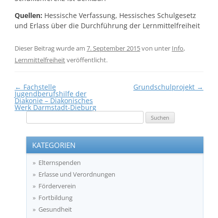
Quellen:
Hessische Verfassung, Hessisches Schulgesetz
und Erlass über die Durchführung der Lernmittelfreiheit
Dieser Beitrag wurde am
7. September 2015
von
unter
Info
,
Lernmittelfreiheit
veröffentlicht.
Beitragsnavigation
←
Fachstelle
Grundschulprojekt
→
Jugendberufshilfe der
Diakonie – Diakonisches
Werk Darmstadt-Dieburg
Suchen
nach:
KATEGORIEN
Elternspenden
Erlasse und Verordnungen
Förderverein
Fortbildung
Gesundheit