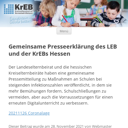
Kreiselternbeirat Darmstadt-Dieburg
KrEB Darmstadt-Dieburg
Zum Inhalt springen
Menü
Gemeinsame Presseerklärung des LEB
und der KrEBs Hessen
Der Landeselternbeirat und die hessischen
Kreiselternbeiräte haben eine gemeinesame
Pressemitteilung zu Maßnahmen an Schulen bei
steigenden Infektionszahlen veröffentlicht, in dem sie
mehr Bemühungen fordern, Schulschließungen zu
vermeiden, aber auch die Vorraussetzungen für einen
erneuten Digitalunterricht zu verbessern.
20211126 Coronalage
Dieser Beitrag wurde am
28. November 2021
von
Webmaster