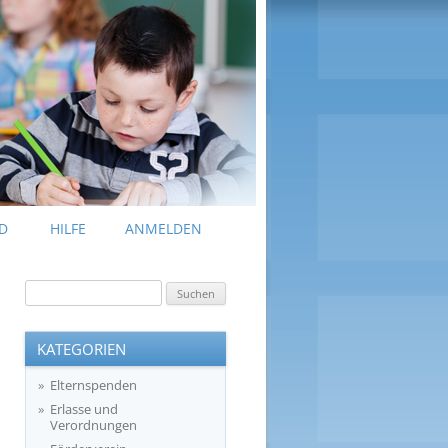
D
HILFE
ANMELDEN
Suchen
nach:
KATEGORIEN
Elternspenden
Erlasse und
Verordnungen