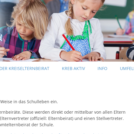
Zum Inhalt springen
DER KREISELTERNBEIRAT
KREB AKTIV
INFO
UMFEL
KREB-INFO
PRESSEINFORMATIONEN
e Weise in das Schulleben ein.
ternbeiräte. Diese werden direkt oder mittelbar von allen Eltern
ternvertreter (offiziell: Elternbeirat) und einen Stellvertreter.
telternbeirat der Schule.