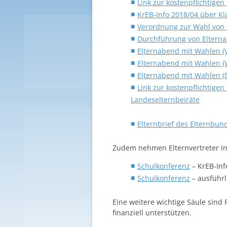
Link zur kostenpflichtige
KrEB-Info 2018/04 über K
Verordnung zur Wahl von 
Durchführung von Eltern
Elternabend mit Wahlen (
Elternabend mit Wahlen (
Elternabend mit Wahlen (
Link zur kostenpflichtigen
Landeselternbeiräte
Elternbrief des Elternbun
Zudem nehmen Elternvertreter in
Schulkonferenz
– KrEB-Inf
Schulkonferenz
– ausführl
Eine weitere wichtige Säule sind
finanziell unterstützen.