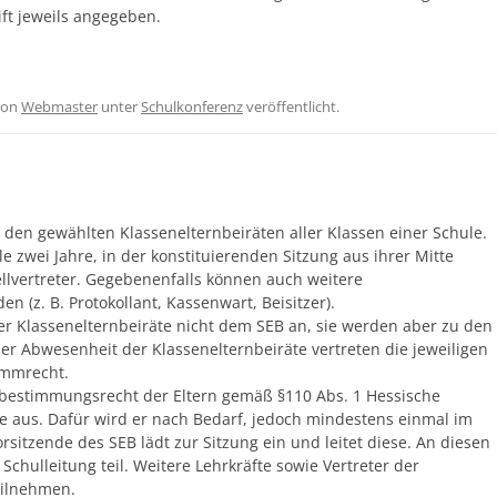
ift jeweils angegeben.
on
Webmaster
unter
Schulkonferenz
veröffentlicht.
den gewählten Klassenelternbeiräten aller Klassen einer Schule.
le zwei Jahre, in der konstituierenden Sitzung aus ihrer Mitte
llvertreter. Gegebenenfalls können auch weitere
n (z. B. Protokollant, Kassenwart, Beisitzer).
der Klassenelternbeiräte nicht dem SEB an, sie werden aber zu den
der Abwesenheit der Klassenelternbeiräte vertreten die jeweiligen
timmrecht.
bestimmungsrecht der Eltern gemäß §110 Abs. 1 Hessische
e aus. Dafür wird er nach Bedarf, jedoch mindestens einmal im
rsitzende des SEB lädt zur Sitzung ein und leitet diese. An diesen
chulleitung teil. Weitere Lehrkräfte sowie Vertreter der
eilnehmen.