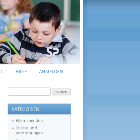
D
HILFE
ANMELDEN
Suchen
nach:
KATEGORIEN
Elternspenden
Erlasse und
Verordnungen