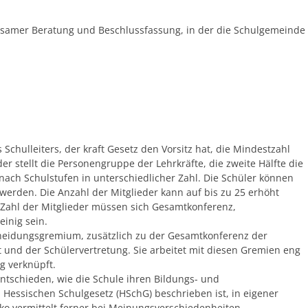
nsamer Beratung und Beschlussfassung, in der die Schulgemeinde
 Schulleiters, der kraft Gesetz den Vorsitz hat, die Mindestzahl
eder stellt die Personengruppe der Lehrkräfte, die zweite Hälfte die
nach Schulstufen in unterschiedlicher Zahl. Die Schüler können
 werden. Die Anzahl der Mitglieder kann auf bis zu 25 erhöht
Zahl der Mitglieder müssen sich Gesamtkonferenz,
einig sein.
scheidungsgremium, zusätzlich zu der Gesamtkonferenz der
t und der Schülervertretung. Sie arbeitet mit diesen Gremien eng
g verknüpft.
ntschieden, wie die Schule ihren Bildungs- und
 Hessischen Schulgesetz (HSchG) beschrieben ist, in eigener
ko vermittelt ferner bei Meinungsverschiedenheiten.