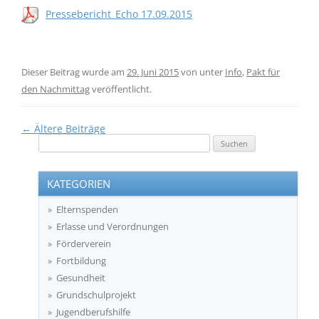
Pressebericht_Echo 17.09.2015
Dieser Beitrag wurde am
29. Juni 2015
von
unter
Info
,
Pakt für
den Nachmittag
veröffentlicht.
Beitragsnavigation
←
Ältere Beiträge
Suchen
nach:
KATEGORIEN
Elternspenden
Erlasse und Verordnungen
Förderverein
Fortbildung
Gesundheit
Grundschulprojekt
Jugendberufshilfe