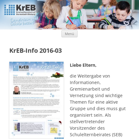
Kreiselternbeirat Darmstadt-Dieburg
KrEB Darmstadt-Dieburg
Zum Inhalt springen
Menü
KrEB-Info 2016-03
Liebe Eltern,
die Weitergabe von
Informationen,
Gremienarbeit und
Vernetzung sind wichtige
Themen für eine aktive
Gruppe und dies muss gut
organisiert sein. Als
stellvertretender
Vorsitzender des
Schulelternbeirates (SEB)