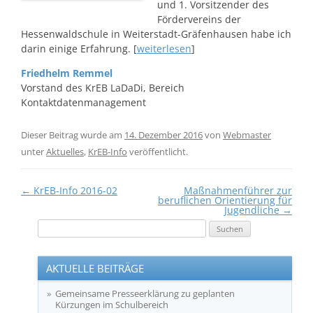
und 1. Vorsitzender des
Fördervereins der
Hessenwaldschule in Weiterstadt-Gräfenhausen habe ich
darin einige Erfahrung. [
weiterlesen
]
Friedhelm Remmel
Vorstand des KrEB LaDaDi, Bereich
Kontaktdatenmanagement
Dieser Beitrag wurde am
14. Dezember 2016
von
Webmaster
unter
Aktuelles
,
KrEB-Info
veröffentlicht.
Beitragsnavigation
←
KrEB-Info 2016-02
Maßnahmenführer zur
beruflichen Orientierung für
Jugendliche
→
Suchen
nach:
AKTUELLE BEITRÄGE
Gemeinsame Presseerklärung zu geplanten
Kürzungen im Schulbereich