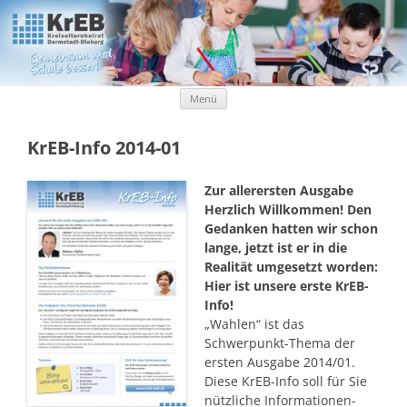
Kreiselternbeirat Darmstadt-Dieburg
KrEB Darmstadt-Dieburg
Zum Inhalt springen
Menü
KrEB-Info 2014-01
Zur allerersten Ausgabe
Herzlich Willkommen! Den
Gedanken hatten wir schon
lange, jetzt ist er in die
Realität umgesetzt worden:
Hier ist unsere erste KrEB-
Info!
„Wahlen“ ist das
Schwerpunkt-Thema der
ersten Ausgabe 2014/01.
Diese KrEB-Info soll für Sie
nützliche Informationen-