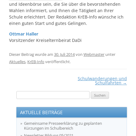
und Ideenbörse sein, die Sie über die bevorstehenden
Wahlen informiert, und Ihnen die Tätigkeit an Ihrer
Schule erleichtert. Der Redaktion KrEB-Info wünsche ich
einen guten Start und gutes Gelingen.
Ottmar Haller
Vorsitzender Kreiselternbeirat DaDi
Dieser Beitrag wurde am
30. Juli 2014
von
Webmaster
unter
Aktuelles
,
KrEB-Info
veröffentlicht.
Beitragsnavigation
Schulwanderungen und
Schulfahrten
→
Suchen
nach:
AKTUELLE BEITRÄGE
Gemeinsame Presseerklärung zu geplanten
Kürzungen im Schulbereich
Newsletter Bildung 05/2021