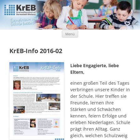
Kreiselternbeirat Darmstadt-Dieburg
KrEB Darmstadt-Dieburg
Zum Inhalt springen
Menü
KrEB-Info 2016-02
Liebe Engagierte, liebe
Eltern,
einen großen Teil des Tages
verbringen unsere Kinder in
der Schule. Hier treffen sie
Freunde, lernen ihre
Stärken und Schwächen
kennen, feiern Erfolge und
erleben Niederlagen. Schule
prägt ihren Alltag. Ganz
gleich, welchen Schulzweig