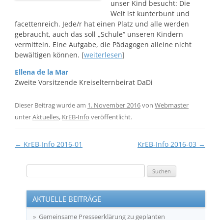
unser Kind besucht: Die
Welt ist kunterbunt und
facettenreich. Jede/r hat einen Platz und alle werden
gebraucht, auch das soll „Schule“ unseren Kindern
vermitteln. Eine Aufgabe, die Pädagogen alleine nicht
bewältigen können. [
weiterlesen
]
Ellena de la Mar
Zweite Vorsitzende Kreiselternbeirat DaDi
Dieser Beitrag wurde am
1. November 2016
von
Webmaster
unter
Aktuelles
,
KrEB-Info
veröffentlicht.
Beitragsnavigation
←
KrEB-Info 2016-01
KrEB-Info 2016-03
→
Suchen
nach:
AKTUELLE BEITRÄGE
Gemeinsame Presseerklärung zu geplanten