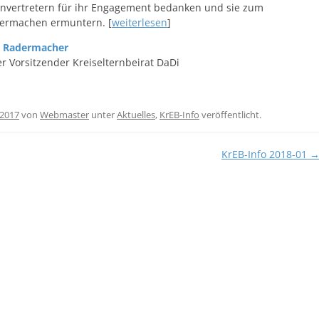
rnvertretern für ihr Engagement bedanken und sie zum
ermachen ermuntern. [
weiterlesen
]
o Radermacher
er Vorsitzender Kreiselternbeirat DaDi
 2017
von
Webmaster
unter
Aktuelles
,
KrEB-Info
veröffentlicht.
KrEB-Info 2018-01