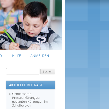
D
HILFE
ANMELDEN
Suchen
nach:
AKTUELLE BEITRÄGE
Gemeinsame
Presseerklärung zu
geplanten Kürzungen im
Schulbereich