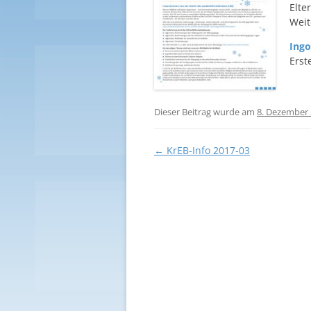
Elte
Weit
Ing
Erst
Dieser Beitrag wurde am
8. Dezember
Beitragsnavigation
←
KrEB-Info 2017-03