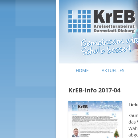
Kreiselternbeirat Darmstadt-Dieburg
KrEB Darmstadt-Dieburg
HOME
AKTUELLES
KrEB-Info 2017-04
Lieb
kaum
das 
Wahl
abge